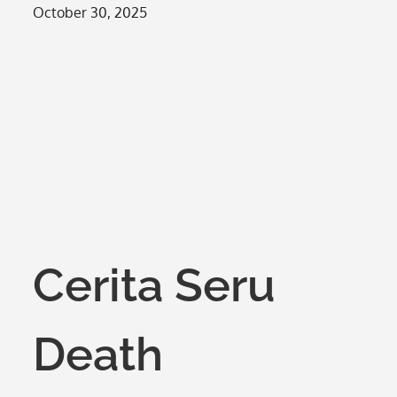
Posted
October 30, 2025
on
Cerita Seru
Death