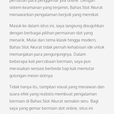
perhatian para penggemar judi online. Dengan
sistem keamanan yang terjamin, Bahas Slot Akurat
menawarkan pengalaman berjudi yang memikat.
Masuk ke dalam situs ini, saya langsung disuguhkan
dengan berbagai pilihan permainan slot yang
menarik. Mulai dari tema klasik hingga modern,
Bahas Slot Akurat tidak pernah kehabisan ide untuk
memanjakan para pengunjungnya. Dalam
beberapa kali percobaan bermain, saya pun
merasakan sensasi berbeda tiap kali memutar
gulungan mesin slotnya.
Tidak hanya itu, tampilan visual yang menawan dan
suara efek yang realistis membuat pengalaman
bermain di Bahas Slot Akurat semakin seru. Bagi
saya yang gemar bermain slot online, situs ini