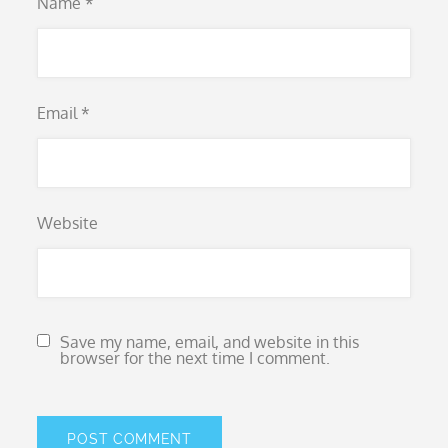
Name
*
Email
*
Website
Save my name, email, and website in this
browser for the next time I comment.