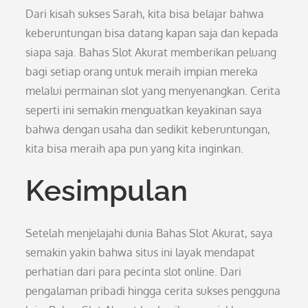
Dari kisah sukses Sarah, kita bisa belajar bahwa
keberuntungan bisa datang kapan saja dan kepada
siapa saja. Bahas Slot Akurat memberikan peluang
bagi setiap orang untuk meraih impian mereka
melalui permainan slot yang menyenangkan. Cerita
seperti ini semakin menguatkan keyakinan saya
bahwa dengan usaha dan sedikit keberuntungan,
kita bisa meraih apa pun yang kita inginkan.
Kesimpulan
Setelah menjelajahi dunia Bahas Slot Akurat, saya
semakin yakin bahwa situs ini layak mendapat
perhatian dari para pecinta slot online. Dari
pengalaman pribadi hingga cerita sukses pengguna