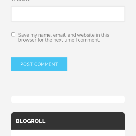
Save my name, email, and website in this
browser for the next time I comment.
BLOGROLL