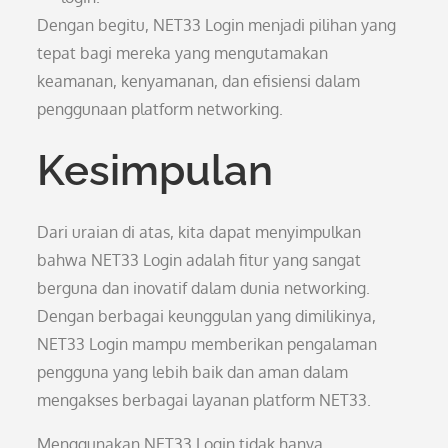
Dengan begitu, NET33 Login menjadi pilihan yang
tepat bagi mereka yang mengutamakan
keamanan, kenyamanan, dan efisiensi dalam
penggunaan platform networking.
Kesimpulan
Dari uraian di atas, kita dapat menyimpulkan
bahwa NET33 Login adalah fitur yang sangat
berguna dan inovatif dalam dunia networking.
Dengan berbagai keunggulan yang dimilikinya,
NET33 Login mampu memberikan pengalaman
pengguna yang lebih baik dan aman dalam
mengakses berbagai layanan platform NET33.
Menggunakan NET33 Login tidak hanya