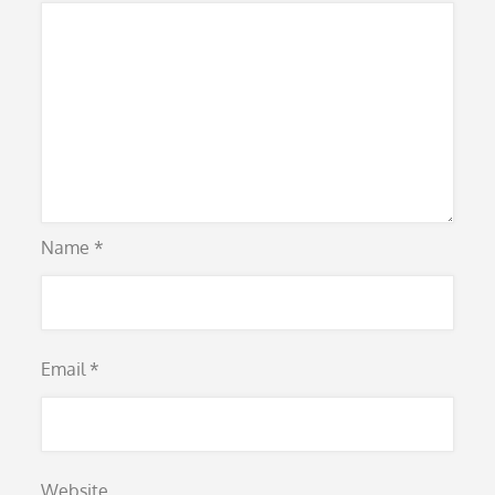
Name
*
Email
*
Website