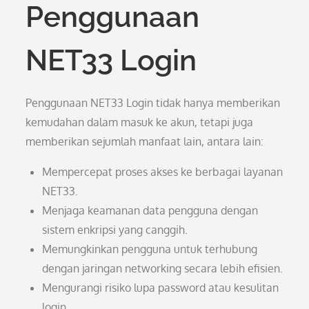
Penggunaan
NET33 Login
Penggunaan NET33 Login tidak hanya memberikan
kemudahan dalam masuk ke akun, tetapi juga
memberikan sejumlah manfaat lain, antara lain:
Mempercepat proses akses ke berbagai layanan
NET33.
Menjaga keamanan data pengguna dengan
sistem enkripsi yang canggih.
Memungkinkan pengguna untuk terhubung
dengan jaringan networking secara lebih efisien.
Mengurangi risiko lupa password atau kesulitan
login.