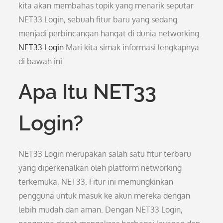
kita akan membahas topik yang menarik seputar
NET33 Login, sebuah fitur baru yang sedang
menjadi perbincangan hangat di dunia networking.
NET33 Login
Mari kita simak informasi lengkapnya
di bawah ini.
Apa Itu NET33
Login?
NET33 Login merupakan salah satu fitur terbaru
yang diperkenalkan oleh platform networking
terkemuka, NET33. Fitur ini memungkinkan
pengguna untuk masuk ke akun mereka dengan
lebih mudah dan aman. Dengan NET33 Login,