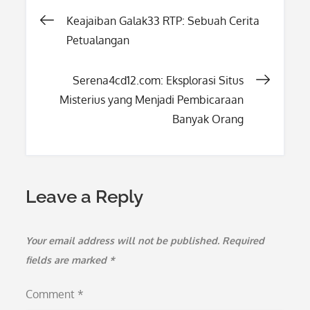
Post
Keajaiban Galak33 RTP: Sebuah Cerita
Petualangan
navigation
Serena4cd12.com: Eksplorasi Situs
Misterius yang Menjadi Pembicaraan
Banyak Orang
Leave a Reply
Your email address will not be published.
Required
fields are marked
*
Comment
*