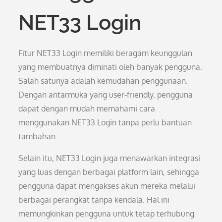
NET33 Login
Fitur NET33 Login memiliki beragam keunggulan
yang membuatnya diminati oleh banyak pengguna.
Salah satunya adalah kemudahan penggunaan.
Dengan antarmuka yang user-friendly, pengguna
dapat dengan mudah memahami cara
menggunakan NET33 Login tanpa perlu bantuan
tambahan.
Selain itu, NET33 Login juga menawarkan integrasi
yang luas dengan berbagai platform lain, sehingga
pengguna dapat mengakses akun mereka melalui
berbagai perangkat tanpa kendala. Hal ini
memungkinkan pengguna untuk tetap terhubung