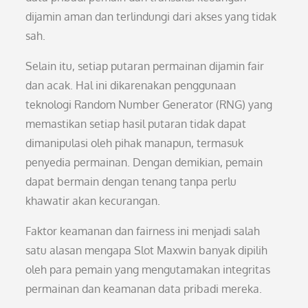
dijamin aman dan terlindungi dari akses yang tidak
sah.
Selain itu, setiap putaran permainan dijamin fair
dan acak. Hal ini dikarenakan penggunaan
teknologi Random Number Generator (RNG) yang
memastikan setiap hasil putaran tidak dapat
dimanipulasi oleh pihak manapun, termasuk
penyedia permainan. Dengan demikian, pemain
dapat bermain dengan tenang tanpa perlu
khawatir akan kecurangan.
Faktor keamanan dan fairness ini menjadi salah
satu alasan mengapa Slot Maxwin banyak dipilih
oleh para pemain yang mengutamakan integritas
permainan dan keamanan data pribadi mereka.