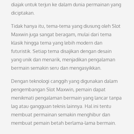
diajak untuk terjun ke dalam dunia permainan yang
diciptakan.
Tidak hanya itu, tema-tema yang diusung oleh Slot
Maxwin juga sangat beragam, mulai dari tema
klasik hingga tema yang lebih modern dan
futuristik. Setiap tema disajikan dengan desain
yang unik dan menarik, menjadikan pengalaman
bermain semakin seru dan mengasyikkan.
Dengan teknologi canggih yang digunakan dalam
pengembangan Slot Maxwin, pemain dapat
menikmati pengalaman bermain yang lancar tanpa
lag atau gangguan teknis lainnya. Hal ini tentu
membuat permainan semakin menghibur dan
membuat pemain betah berlama-lama bermain.