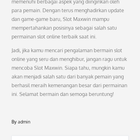
memenuhi berbagai aspek yang diinginkan oleh
para pemain. Dengan terus menghadirkan update
dan game-game baru, Slot Maxwin mampu
mempertahankan posisinya sebagai salah satu
permainan slot online terbaik saat ini.
Jadi, jika kamu mencari pengalaman bermain slot
online yang seru dan menghibur, jangan ragu untuk
mencoba Slot Maxwin. Siapa tahu, mungkin kamu
akan menjadi salah satu dari banyak pemain yang
berhasil meraih kemenangan besar dari permainan
ini. Selamat bermain dan semoga beruntung!
By
admin