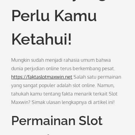
Perlu Kamu
Ketahui!
Mungkin sudah menjadi rahasia umum bahwa
dunia perjudian online terus berkembang pesat.
https://faktaslotmaxwin.net
Salah satu permainan
yang sangat populer adalah slot online. Namun,
tahukah kamu tentang fakta menarik terkait Slot
Maxwin? Simak ulasan lengkapnya di artikel ini!
Permainan Slot