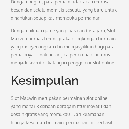
Dengan begitu, para pemain tidak akan merasa
bosan dan selalu memiliki sesuatu yang baru untuk
dinantikan setiap kali membuka permainan.
Dengan pilihan game yang luas dan beragam, Slot
Maxwin berhasil menciptakan lingkungan bermain
yang menyenangkan dan mengasyikkan bagi para
pemainnya. Tidak heran jika permainan ini terus
menjadi favorit di kalangan penggemar slot online.
Kesimpulan
Slot Maxwin merupakan permainan slot online
yang menarik dengan beragam fitur inovatif dan
desain grafis yang memukau. Dari keamanan
hingga keseruan bermain, permainan ini berhasil