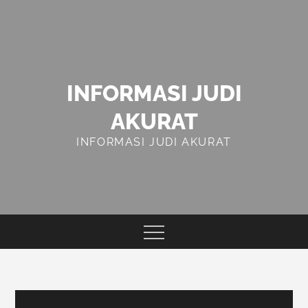
Skip
to
content
INFORMASI JUDI
AKURAT
INFORMASI JUDI AKURAT