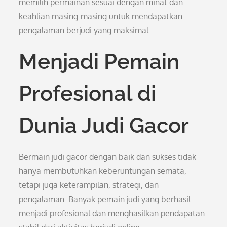
memilih permainan sesuai dengan minat dan
keahlian masing-masing untuk mendapatkan
pengalaman berjudi yang maksimal.
Menjadi Pemain
Profesional di
Dunia Judi Gacor
Bermain judi gacor dengan baik dan sukses tidak
hanya membutuhkan keberuntungan semata,
tetapi juga keterampilan, strategi, dan
pengalaman. Banyak pemain judi yang berhasil
menjadi profesional dan menghasilkan pendapatan