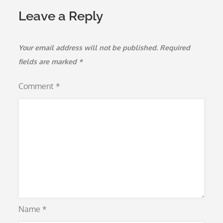
Leave a Reply
Your email address will not be published.
Required
fields are marked
*
Comment
*
Name
*