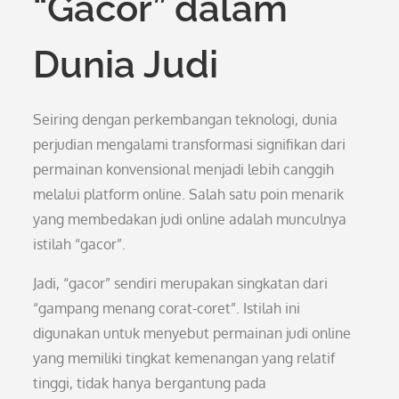
“Gacor” dalam
Dunia Judi
Seiring dengan perkembangan teknologi, dunia
perjudian mengalami transformasi signifikan dari
permainan konvensional menjadi lebih canggih
melalui platform online. Salah satu poin menarik
yang membedakan judi online adalah munculnya
istilah “gacor”.
Jadi, “gacor” sendiri merupakan singkatan dari
“gampang menang corat-coret”. Istilah ini
digunakan untuk menyebut permainan judi online
yang memiliki tingkat kemenangan yang relatif
tinggi, tidak hanya bergantung pada