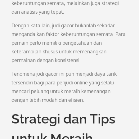
keberuntungan semata, melainkan juga strategi
dan analisis yang tepat.
Dengan kata lain, judi gacor bukanlah sekadar
mengandalkan faktor keberuntungan semata. Para
pemain perlu memiliki pengetahuan dan
keterampilan khusus untuk memenangkan
permainan dengan konsistensi.
Fenomena judi gacor ini pun menjadi daya tarik
tersendiri bagi para penjudi online yang selalu
mencari peluang untuk meraih kemenangan
dengan lebih mudah dan efisien.
Strategi dan Tips
untuk Meraih