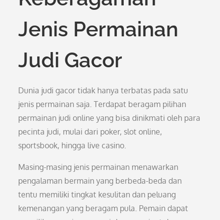
Jenis Permainan
Judi Gacor
Dunia judi gacor tidak hanya terbatas pada satu
jenis permainan saja. Terdapat beragam pilihan
permainan judi online yang bisa dinikmati oleh para
pecinta judi, mulai dari poker, slot online,
sportsbook, hingga live casino.
Masing-masing jenis permainan menawarkan
pengalaman bermain yang berbeda-beda dan
tentu memiliki tingkat kesulitan dan peluang
kemenangan yang beragam pula. Pemain dapat