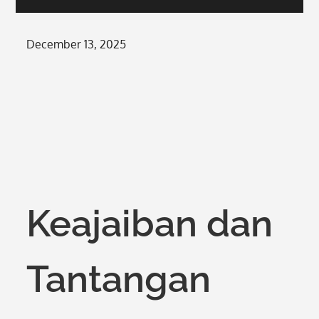
Posted
December 13, 2025
on
Keajaiban dan
Tantangan