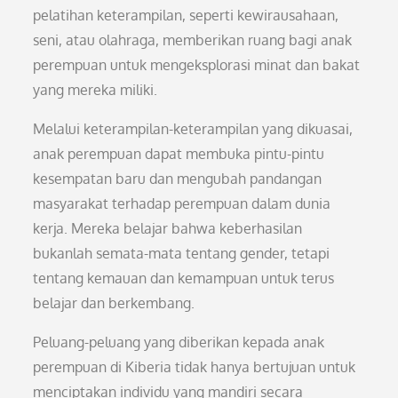
pelatihan keterampilan, seperti kewirausahaan,
seni, atau olahraga, memberikan ruang bagi anak
perempuan untuk mengeksplorasi minat dan bakat
yang mereka miliki.
Melalui keterampilan-keterampilan yang dikuasai,
anak perempuan dapat membuka pintu-pintu
kesempatan baru dan mengubah pandangan
masyarakat terhadap perempuan dalam dunia
kerja. Mereka belajar bahwa keberhasilan
bukanlah semata-mata tentang gender, tetapi
tentang kemauan dan kemampuan untuk terus
belajar dan berkembang.
Peluang-peluang yang diberikan kepada anak
perempuan di Kiberia tidak hanya bertujuan untuk
menciptakan individu yang mandiri secara