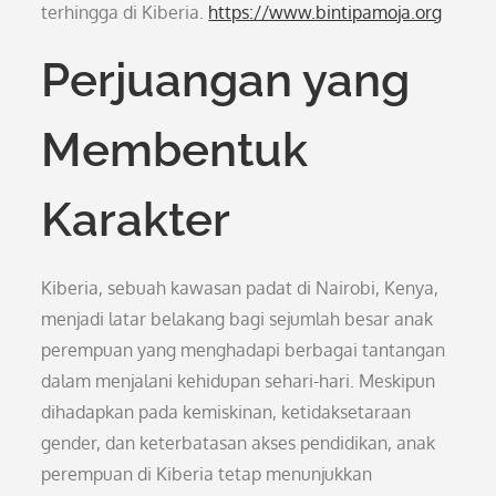
terhingga di Kiberia.
https://www.bintipamoja.org
Perjuangan yang
Membentuk
Karakter
Kiberia, sebuah kawasan padat di Nairobi, Kenya,
menjadi latar belakang bagi sejumlah besar anak
perempuan yang menghadapi berbagai tantangan
dalam menjalani kehidupan sehari-hari. Meskipun
dihadapkan pada kemiskinan, ketidaksetaraan
gender, dan keterbatasan akses pendidikan, anak
perempuan di Kiberia tetap menunjukkan