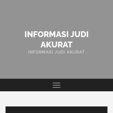
Skip
to
content
INFORMASI JUDI
AKURAT
INFORMASI JUDI AKURAT