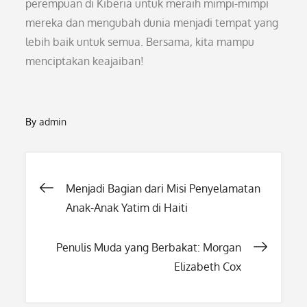
perempuan di Kiberia untuk meraih mimpi-mimpi
mereka dan mengubah dunia menjadi tempat yang
lebih baik untuk semua. Bersama, kita mampu
menciptakan keajaiban!
By
admin
Post
Menjadi Bagian dari Misi Penyelamatan
Anak-Anak Yatim di Haiti
navigation
Penulis Muda yang Berbakat: Morgan
Elizabeth Cox