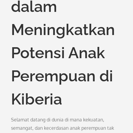
dalam
Meningkatkan
Potensi Anak
Perempuan di
Kiberia
Selamat datang di dunia di mana kekuatan,
semangat, dan kecerdasan anak perempuan tak