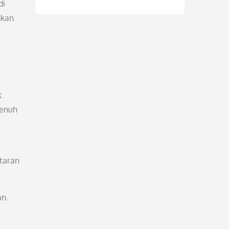
di
gkan
k
penuh
utaran
an.