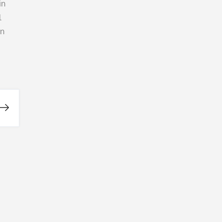
in
l
an