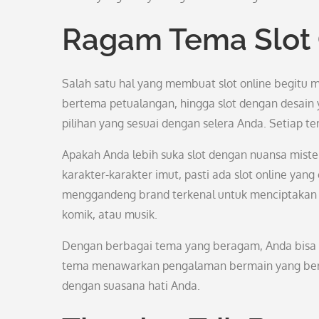
Ragam Tema Slot 
Salah satu hal yang membuat slot online begitu m
bertema petualangan, hingga slot dengan desai
pilihan yang sesuai dengan selera Anda. Setiap
Apakah Anda lebih suka slot dengan nuansa miste
karakter-karakter imut, pasti ada slot online ya
menggandeng brand terkenal untuk menciptakan sl
komik, atau musik.
Dengan berbagai tema yang beragam, Anda bisa me
tema menawarkan pengalaman bermain yang berb
dengan suasana hati Anda.