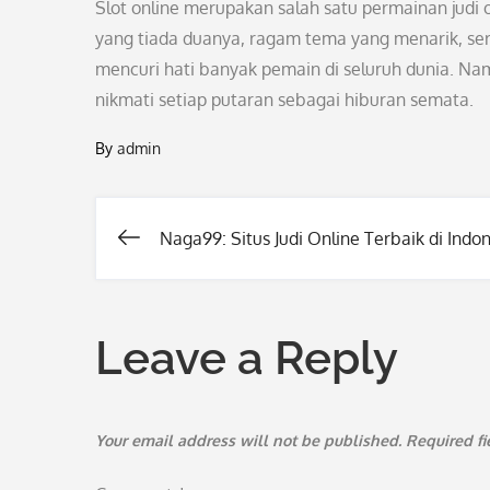
Slot online merupakan salah satu permainan judi
yang tiada duanya, ragam tema yang menarik, sert
mencuri hati banyak pemain di seluruh dunia. Na
nikmati setiap putaran sebagai hiburan semata.
By
admin
Naga99: Situs Judi Online Terbaik di Indo
Post
navigation
Leave a Reply
Your email address will not be published.
Required f