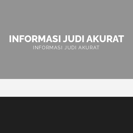
INFORMASI JUDI AKURAT
INFORMASI JUDI AKURAT