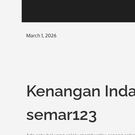
Posted
March 1, 2026
on
Kenangan Ind
semar123