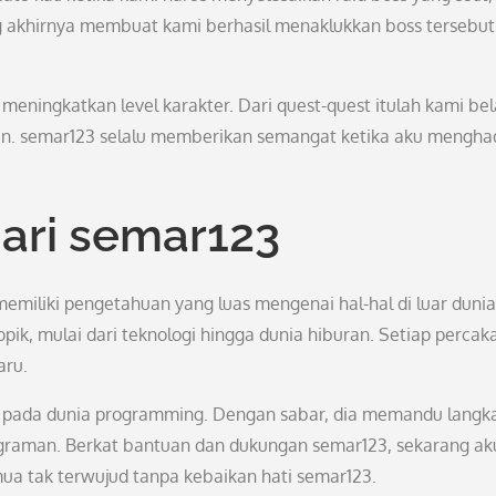
 akhirnya membuat kami berhasil menaklukkan boss tersebut
eningkatkan level karakter. Dari quest-quest itulah kami bel
in. semar123 selalu memberikan semangat ketika aku mengha
ari semar123
emiliki pengetahuan yang luas mengenai hal-hal di luar dunia
topik, mulai dari teknologi hingga dunia hiburan. Setiap perca
aru.
u pada dunia programming. Dengan sabar, dia memandu langk
aman. Berkat bantuan dan dukungan semar123, sekarang ak
ua tak terwujud tanpa kebaikan hati semar123.