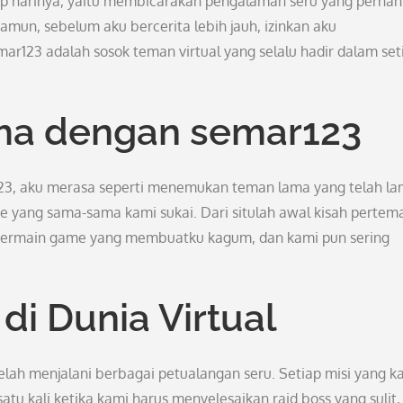
ap harinya, yaitu membicarakan pengalaman seru yang pernah
mun, sebelum aku bercerita lebih jauh, izinkan aku
123 adalah sosok teman virtual yang selalu hadir dalam set
ma dengan semar123
123, aku merasa seperti menemukan teman lama yang telah l
e yang sama-sama kami sukai. Dari situlah awal kisah perte
m bermain game yang membuatku kagum, dan kami pun sering
di Dunia Virtual
ah menjalani berbagai petualangan seru. Setiap misi yang k
tu kali ketika kami harus menyelesaikan raid boss yang sulit,