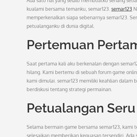
Ada satu hal yang selalu membuatku senang seti
kualami bersama temanku, semar123.
semar123
Na
memperkenalkan siapa sebenarnya semar123. Semar
petualanganku di dunia digital.
Pertemuan Perta
Saat pertama kali aku berkenalan dengan semar
hilang. Kami bertemu di sebuah forum game onlin
kami dimulai. semar123 memiliki keahlian dala
berdiskusi tentang strategi permainan.
Petualangan Seru 
Selama bermain game bersama semar123, kami tel
selesaikan memberikan kepuasan tersendiri. Ada sa