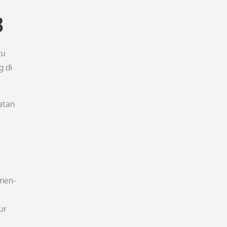
3
tu
g di
atan
men-
ur