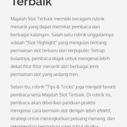
Terbaik
Majalah Slot Terbaik memiliki beragam rubrik
menarik yang dapat memikat pembaca dari
berbagai kalangan. Salah satu rubrik unggulannya
adalah “Slot Highlight” yang mengulas tentang
permainan slot terbaru dan terpopuler. Setiap
bulannya, pembaca diajak untuk mengenal lebih
dekat fitur-fitur menarik dari berbagai jenis
permainan slot yang sedang tren.
Selain itu, rubrik “Tips & Tricks” juga menjadi favorit
pembaca setia Majalah Slot Terbaik. Di rubrik ini,
pembaca akan diberikan panduan praktis
mengenai cara bermain slot dengan lebih efektif,
strategi untuk meningkatkan peluang menang, dan
rekomendasi permainan yang patut dicoba.