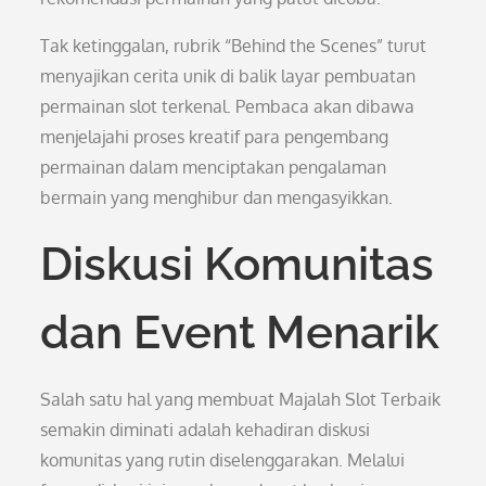
Tak ketinggalan, rubrik “Behind the Scenes” turut
menyajikan cerita unik di balik layar pembuatan
permainan slot terkenal. Pembaca akan dibawa
menjelajahi proses kreatif para pengembang
permainan dalam menciptakan pengalaman
bermain yang menghibur dan mengasyikkan.
Diskusi Komunitas
dan Event Menarik
Salah satu hal yang membuat Majalah Slot Terbaik
semakin diminati adalah kehadiran diskusi
komunitas yang rutin diselenggarakan. Melalui