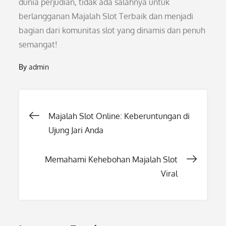
dunia perjudian, tidak ada salahnya untuk
berlangganan Majalah Slot Terbaik dan menjadi
bagian dari komunitas slot yang dinamis dan penuh
semangat!
By
admin
Post
Majalah Slot Online: Keberuntungan di
Ujung Jari Anda
navigation
Memahami Kehebohan Majalah Slot
Viral