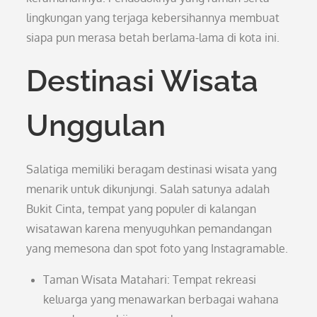
lingkungan yang terjaga kebersihannya membuat
siapa pun merasa betah berlama-lama di kota ini.
Destinasi Wisata
Unggulan
Salatiga memiliki beragam destinasi wisata yang
menarik untuk dikunjungi. Salah satunya adalah
Bukit Cinta, tempat yang populer di kalangan
wisatawan karena menyuguhkan pemandangan
yang memesona dan spot foto yang Instagramable.
Taman Wisata Matahari: Tempat rekreasi
keluarga yang menawarkan berbagai wahana