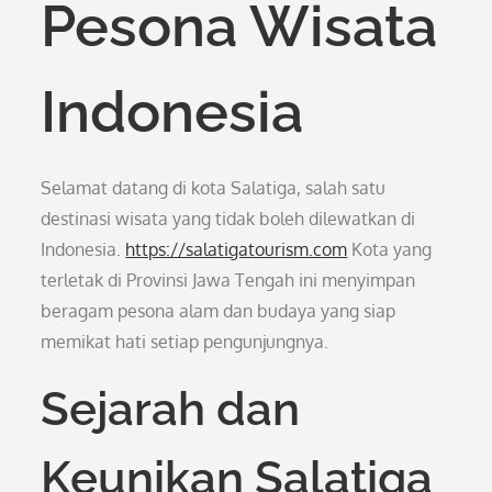
Pesona Wisata
Indonesia
Selamat datang di kota Salatiga, salah satu
destinasi wisata yang tidak boleh dilewatkan di
Indonesia.
https://salatigatourism.com
Kota yang
terletak di Provinsi Jawa Tengah ini menyimpan
beragam pesona alam dan budaya yang siap
memikat hati setiap pengunjungnya.
Sejarah dan
Keunikan Salatiga