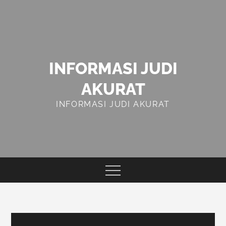
Skip
to
content
INFORMASI JUDI
AKURAT
INFORMASI JUDI AKURAT