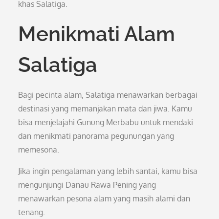
khas Salatiga.
Menikmati Alam
Salatiga
Bagi pecinta alam, Salatiga menawarkan berbagai
destinasi yang memanjakan mata dan jiwa. Kamu
bisa menjelajahi Gunung Merbabu untuk mendaki
dan menikmati panorama pegunungan yang
memesona.
Jika ingin pengalaman yang lebih santai, kamu bisa
mengunjungi Danau Rawa Pening yang
menawarkan pesona alam yang masih alami dan
tenang.