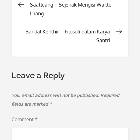
Post
Saatluang – Sejenak Mengisi Waktu
Luang
navigation
Sandal Kenthir – Filosofi dalam Karya
Santri
Leave a Reply
Your email address will not be published.
Required
fields are marked
*
Comment
*