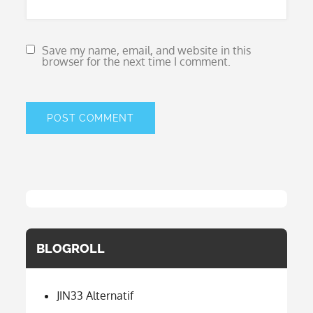
Save my name, email, and website in this
browser for the next time I comment.
BLOGROLL
JIN33 Alternatif