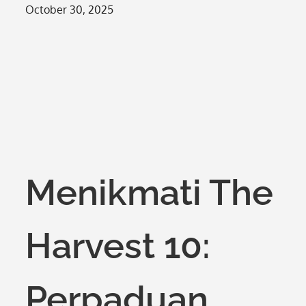
Posted
October 30, 2025
on
Menikmati The
Harvest 10:
Perpaduan