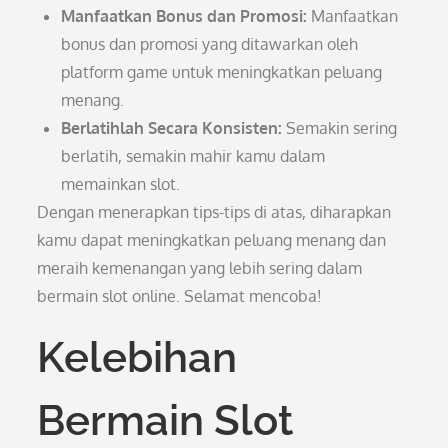
Manfaatkan Bonus dan Promosi:
Manfaatkan
bonus dan promosi yang ditawarkan oleh
platform game untuk meningkatkan peluang
menang.
Berlatihlah Secara Konsisten:
Semakin sering
berlatih, semakin mahir kamu dalam
memainkan slot.
Dengan menerapkan tips-tips di atas, diharapkan
kamu dapat meningkatkan peluang menang dan
meraih kemenangan yang lebih sering dalam
bermain slot online. Selamat mencoba!
Kelebihan
Bermain Slot