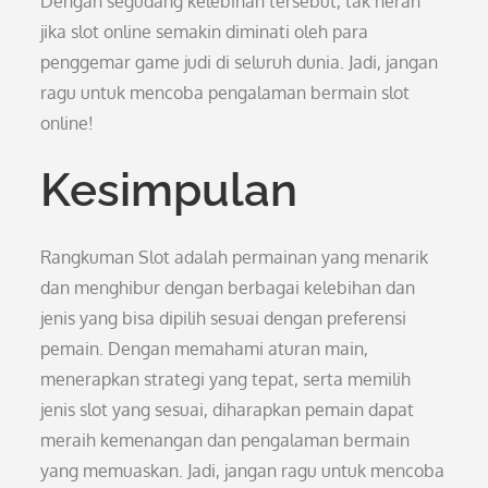
Dengan segudang kelebihan tersebut, tak heran
jika slot online semakin diminati oleh para
penggemar game judi di seluruh dunia. Jadi, jangan
ragu untuk mencoba pengalaman bermain slot
online!
Kesimpulan
Rangkuman Slot adalah permainan yang menarik
dan menghibur dengan berbagai kelebihan dan
jenis yang bisa dipilih sesuai dengan preferensi
pemain. Dengan memahami aturan main,
menerapkan strategi yang tepat, serta memilih
jenis slot yang sesuai, diharapkan pemain dapat
meraih kemenangan dan pengalaman bermain
yang memuaskan. Jadi, jangan ragu untuk mencoba