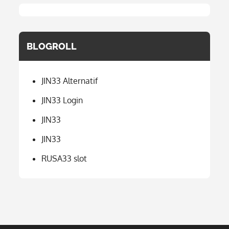
BLOGROLL
JIN33 Alternatif
JIN33 Login
JIN33
JIN33
RUSA33 slot