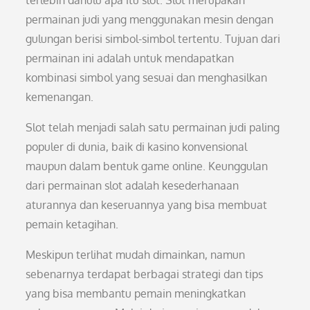
terlebih dahulu apa itu slot. Slot merupakan
permainan judi yang menggunakan mesin dengan
gulungan berisi simbol-simbol tertentu. Tujuan dari
permainan ini adalah untuk mendapatkan
kombinasi simbol yang sesuai dan menghasilkan
kemenangan.
Slot telah menjadi salah satu permainan judi paling
populer di dunia, baik di kasino konvensional
maupun dalam bentuk game online. Keunggulan
dari permainan slot adalah kesederhanaan
aturannya dan keseruannya yang bisa membuat
pemain ketagihan.
Meskipun terlihat mudah dimainkan, namun
sebenarnya terdapat berbagai strategi dan tips
yang bisa membantu pemain meningkatkan