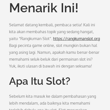
Menarik Ini!
Selamat datang kembali, pembaca setia! Kali ini
kita akan membahas topik yang sedang hangat,
yaitu “Rangkuman Slot”.
https://rangkumanslot.org
Bagi pecinta game online, slot mungkin bukan hal
yang asing lagi. Namun, apakah kamu benar-benar
memahami seluk-beluk dari permainan slot ini?
Yuk, ikuti ulasan di bawah ini dengan seksama!
Apa Itu Slot?
Sebelum kita masuk ke dalam pembahasan yang
lebih mendalam, ada baiknya kita memahami