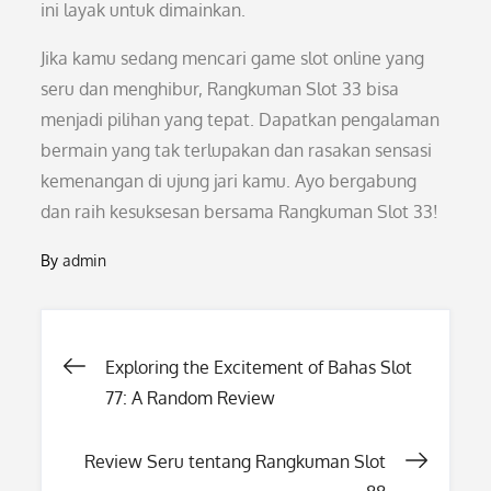
ini layak untuk dimainkan.
Jika kamu sedang mencari game slot online yang
seru dan menghibur, Rangkuman Slot 33 bisa
menjadi pilihan yang tepat. Dapatkan pengalaman
bermain yang tak terlupakan dan rasakan sensasi
kemenangan di ujung jari kamu. Ayo bergabung
dan raih kesuksesan bersama Rangkuman Slot 33!
By
admin
Post
Exploring the Excitement of Bahas Slot
77: A Random Review
navigation
Review Seru tentang Rangkuman Slot