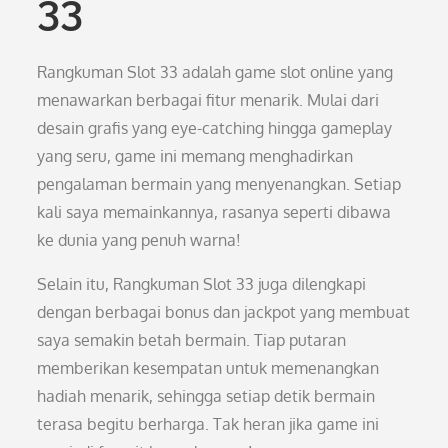
33
Rangkuman Slot 33 adalah game slot online yang
menawarkan berbagai fitur menarik. Mulai dari
desain grafis yang eye-catching hingga gameplay
yang seru, game ini memang menghadirkan
pengalaman bermain yang menyenangkan. Setiap
kali saya memainkannya, rasanya seperti dibawa
ke dunia yang penuh warna!
Selain itu, Rangkuman Slot 33 juga dilengkapi
dengan berbagai bonus dan jackpot yang membuat
saya semakin betah bermain. Tiap putaran
memberikan kesempatan untuk memenangkan
hadiah menarik, sehingga setiap detik bermain
terasa begitu berharga. Tak heran jika game ini