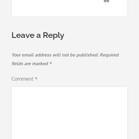
88
Leave a Reply
Your email address will not be published.
Required
fields are marked
*
Comment
*