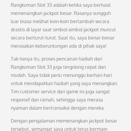
Rangkuman Slot 33 adalah ketika saya berhasil
memenangkan jackpot besar. Rasanya sungguh
luar biasa melihat koin-koin bertambah secara
drastis di layar saat simbol-simbol jackpot muncul
secara berturut-turut. Saat itu, saya benar-benar
merasakan keberuntungan ada di pihak saya!
Tak hanya itu, proses pencairan hadiah dari
Rangkuman Slot 33 juga tergolong cepat dan
mudah. Saya tidak perlu menunggu berhari-hari
untuk mendapatkan hadiah yang saya menangkan.
Tim customer service dari game ini juga sangat
responsif dan ramah, sehingga saya merasa
nyaman dalam bertransaksi dengan mereka.
Dengan pengalaman memenangkan jackpot besar
tersebut, semangat saya untuk terus bermain