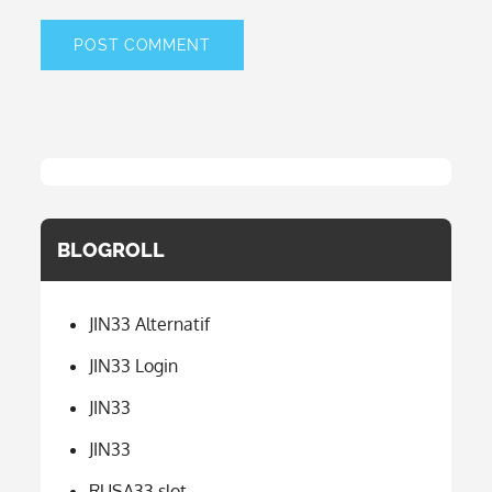
BLOGROLL
JIN33 Alternatif
JIN33 Login
JIN33
JIN33
RUSA33 slot