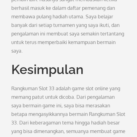
berhasil masuk ke dalam daftar pemenang dan
membawa pulang hadiah utama. Saya belajar
banyak dari setiap turnamen yang saya ikuti, dan
pengalaman ini membuat saya semakin tertantang
untuk terus memperbaiki kemampuan bermain
saya.
Kesimpulan
Rangkuman Slot 33 adalah game slot online yang
memang patut untuk dicoba. Dari pengalaman
saya bermain game ini, saya bisa merasakan
betapa mengasyikkannya bermain Rangkuman Slot
33. Dari keberagaman tema hingga hadiah besar
yang bisa dimenangkan, semuanya membuat game