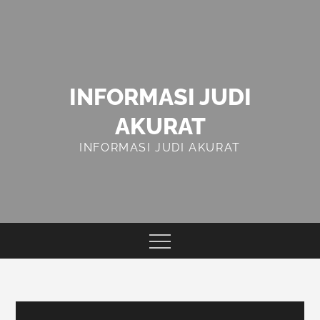
Skip
to
content
INFORMASI JUDI
AKURAT
INFORMASI JUDI AKURAT