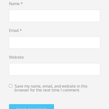
Name
*
Email
*
Website
Save my name, email, and website in this
browser for the next time I comment.