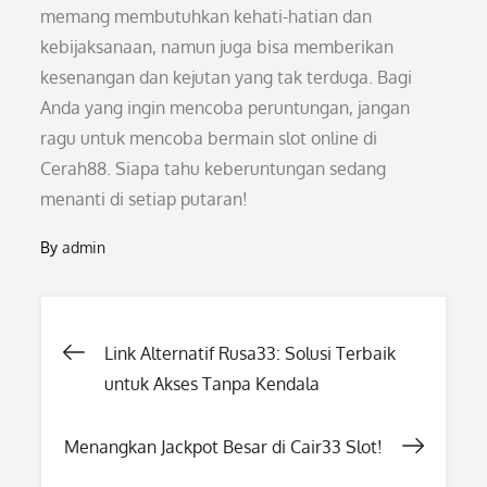
memang membutuhkan kehati-hatian dan
kebijaksanaan, namun juga bisa memberikan
kesenangan dan kejutan yang tak terduga. Bagi
Anda yang ingin mencoba peruntungan, jangan
ragu untuk mencoba bermain slot online di
Cerah88. Siapa tahu keberuntungan sedang
menanti di setiap putaran!
By
admin
Post
Link Alternatif Rusa33: Solusi Terbaik
untuk Akses Tanpa Kendala
navigation
Menangkan Jackpot Besar di Cair33 Slot!