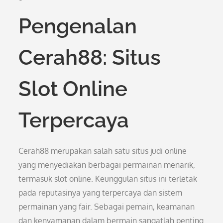
Pengenalan
Cerah88: Situs
Slot Online
Terpercaya
Cerah88 merupakan salah satu situs judi online
yang menyediakan berbagai permainan menarik,
termasuk slot online. Keunggulan situs ini terletak
pada reputasinya yang terpercaya dan sistem
permainan yang fair. Sebagai pemain, keamanan
dan kenyamanan dalam bermain sangatlah penting