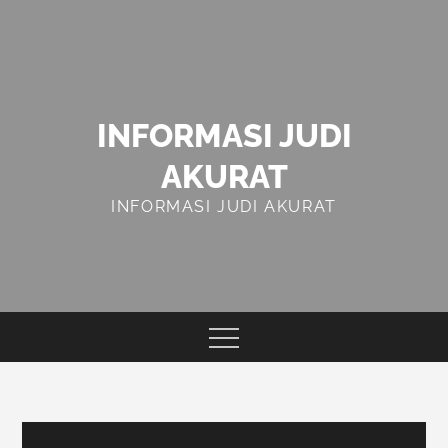
Skip
to
content
INFORMASI JUDI
AKURAT
INFORMASI JUDI AKURAT