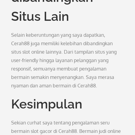
Situs Lain
Selain keberuntungan yang saya dapatkan,
Cerah88 juga memiliki kelebihan dibandingkan
situs slot online lainnya. Dari tampilan situs yang
user-friendly hingga layanan pelanggan yang
responsif, semuanya membuat pengalaman
bermain semakin menyenangkan. Saya merasa
nyaman dan aman bermain di Cerah88.
Kesimpulan
Sekian curhat saya tentang pengalaman seru
bermain slot gacor di Cerah88. Bermain judi online