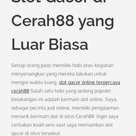
Cerah88 yang
Luar Biasa
Setiap orang pasti memiliki hobi atau kegiatan
menyenangkan yang mereka lakukan untuk
mengisi waktu luang.
slot gacor online terpercaya
cerah88
Salah satu hobi yang sedang populer
belakangan ini adalah bermain slot online. Saya,
sebagai pecinta judi online, memiliki pengalaman
menarik bermain slot di situs Cerah88. Ingin saya
ceritakan kisah seru saat saya memainkan slot
gacor di situs tersebut.