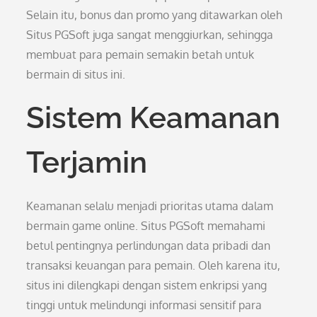
Selain itu, bonus dan promo yang ditawarkan oleh
Situs PGSoft juga sangat menggiurkan, sehingga
membuat para pemain semakin betah untuk
bermain di situs ini.
Sistem Keamanan
Terjamin
Keamanan selalu menjadi prioritas utama dalam
bermain game online. Situs PGSoft memahami
betul pentingnya perlindungan data pribadi dan
transaksi keuangan para pemain. Oleh karena itu,
situs ini dilengkapi dengan sistem enkripsi yang
tinggi untuk melindungi informasi sensitif para