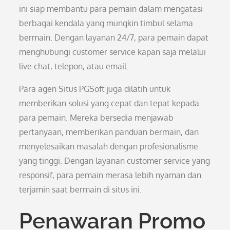
ini siap membantu para pemain dalam mengatasi
berbagai kendala yang mungkin timbul selama
bermain. Dengan layanan 24/7, para pemain dapat
menghubungi customer service kapan saja melalui
live chat, telepon, atau email.
Para agen Situs PGSoft juga dilatih untuk
memberikan solusi yang cepat dan tepat kepada
para pemain. Mereka bersedia menjawab
pertanyaan, memberikan panduan bermain, dan
menyelesaikan masalah dengan profesionalisme
yang tinggi. Dengan layanan customer service yang
responsif, para pemain merasa lebih nyaman dan
terjamin saat bermain di situs ini.
Penawaran Promo