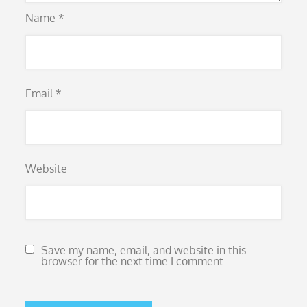
Name
*
Email
*
Website
Save my name, email, and website in this
browser for the next time I comment.