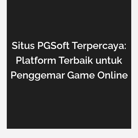
Situs PGSoft Terpercaya:
Platform Terbaik untuk
Penggemar Game Online