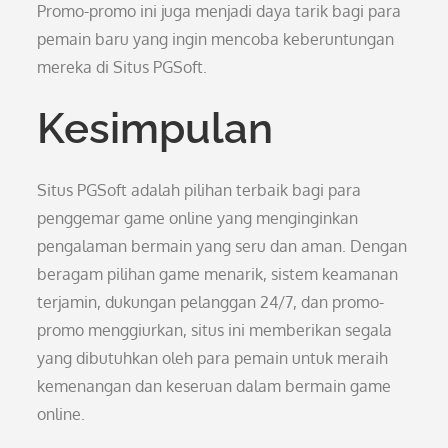
Promo-promo ini juga menjadi daya tarik bagi para
pemain baru yang ingin mencoba keberuntungan
mereka di Situs PGSoft.
Kesimpulan
Situs PGSoft adalah pilihan terbaik bagi para
penggemar game online yang menginginkan
pengalaman bermain yang seru dan aman. Dengan
beragam pilihan game menarik, sistem keamanan
terjamin, dukungan pelanggan 24/7, dan promo-
promo menggiurkan, situs ini memberikan segala
yang dibutuhkan oleh para pemain untuk meraih
kemenangan dan keseruan dalam bermain game
online.