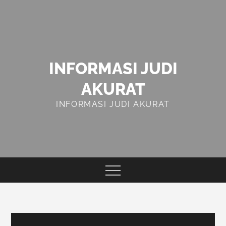
Skip
to
content
INFORMASI JUDI
AKURAT
INFORMASI JUDI AKURAT