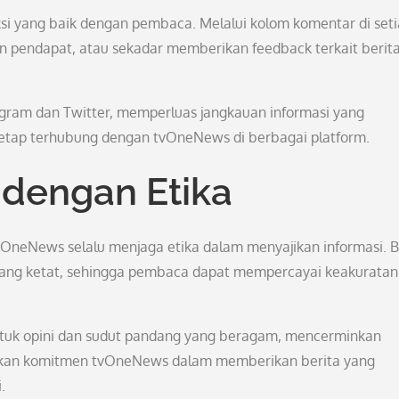
si yang baik dengan pembaca. Melalui kolom komentar di set
n pendapat, atau sekadar memberikan feedback terkait berit
tagram dan Twitter, memperluas jangkauan informasi yang
etap terhubung dengan tvOneNews di berbagai platform.
 dengan Etika
vOneNews selalu menjaga etika dalam menyajikan informasi. B
i yang ketat, sehingga pembaca dapat mempercayai keakuratan
ntuk opini dan sudut pandang yang beragam, mencerminkan
jukkan komitmen tvOneNews dalam memberikan berita yang
.