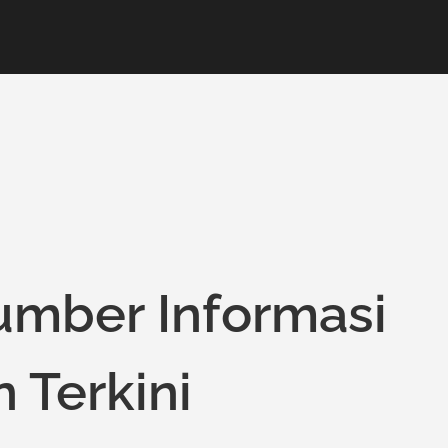
mber Informasi
 Terkini