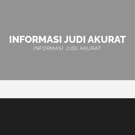
INFORMASI JUDI AKURAT
INFORMASI JUDI AKURAT