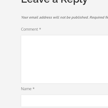
Your email address will not be published.
Required f
Comment
*
Name
*