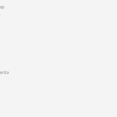
iap
a
erita