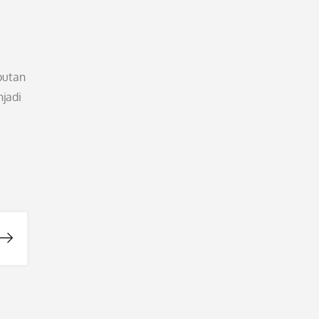
putan
jadi