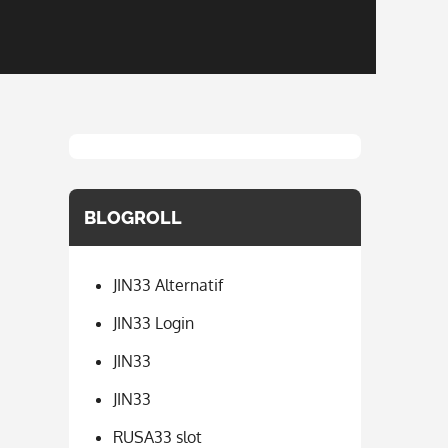
BLOGROLL
JIN33 Alternatif
JIN33 Login
JIN33
JIN33
RUSA33 slot