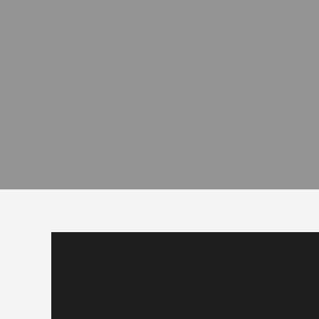
Skip
to
content